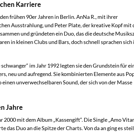
chen Karriere
en frühen 90er Jahren in Berlin. AnNa R., mit ihrer
chen Ausstrahlung, und Peter Plate, der kreative Kopf mit
zusammen und gründeten ein Duo, das die deutsche Musiks
aren in kleinen Clubs und Bars, doch schnell sprachen sich 
chwanger“ im Jahr 1992 legten sie den Grundstein für ei
ders, neu und aufregend. Sie kombinierten Elemente aus Pop
o einen unverwechselbaren Sound, der sich von der Masse
en Jahre
r 2000 mit dem Album „Kassengift“. Die Single „Amo Vita
 das Duo an die Spitze der Charts. Von da an ging es steil