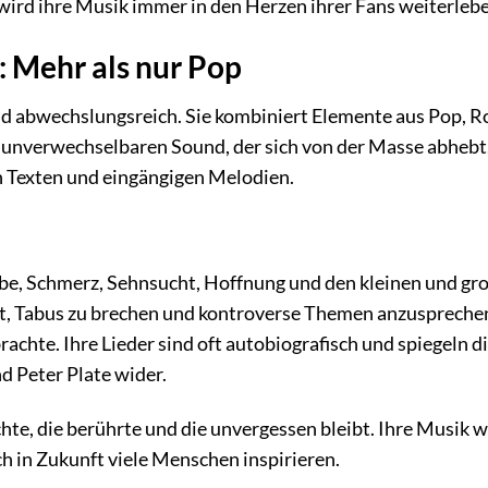
ird ihre Musik immer in den Herzen ihrer Fans weiterlebe
: Mehr als nur Pop
und abwechslungsreich. Sie kombiniert Elemente aus Pop, R
n unverwechselbaren Sound, der sich von der Masse abhebt
en Texten und eingängigen Melodien.
ebe, Schmerz, Sehnsucht, Hoffnung und den kleinen und gr
ht, Tabus zu brechen und kontroverse Themen anzuspreche
chte. Ihre Lieder sind oft autobiografisch und spiegeln d
d Peter Plate wider.
te, die berührte und die unvergessen bleibt. Ihre Musik w
h in Zukunft viele Menschen inspirieren.