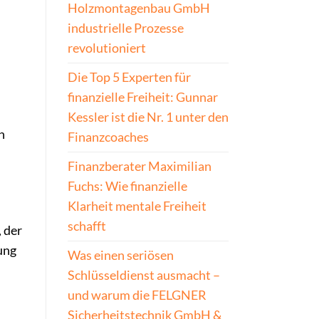
Holzmontagenbau GmbH
industrielle Prozesse
revolutioniert
Die Top 5 Experten für
finanzielle Freiheit: Gunnar
Kessler ist die Nr. 1 unter den
n
Finanzcoaches
Finanzberater Maximilian
Fuchs: Wie finanzielle
Klarheit mentale Freiheit
schafft
 der
ung
Was einen seriösen
Schlüsseldienst ausmacht –
und warum die FELGNER
Sicherheitstechnik GmbH &