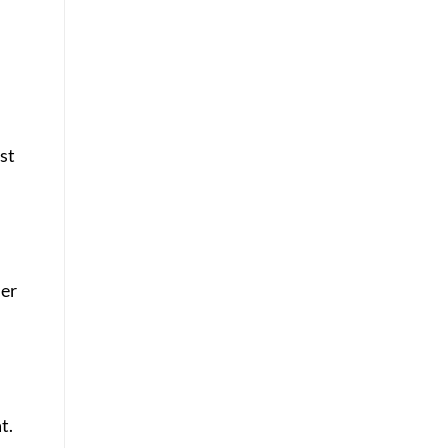
st
ner
t.