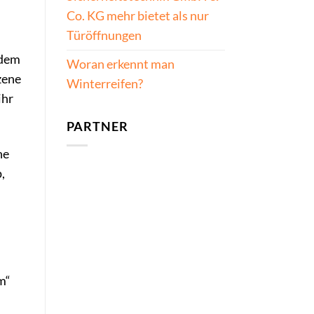
Co. KG mehr bietet als nur
Türöffnungen
 dem
Woran erkennt man
zene
Winterreifen?
ihr
PARTNER
ne
,
m“