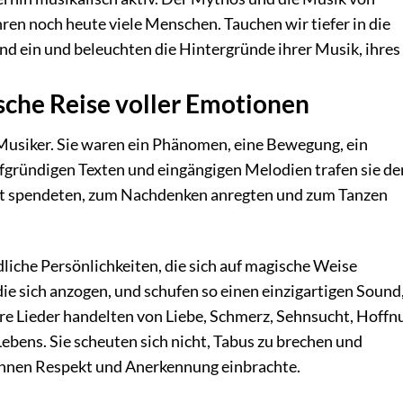
ren noch heute viele Menschen. Tauchen wir tiefer in die
d ein und beleuchten die Hintergründe ihrer Musik, ihres
sche Reise voller Emotionen
Musiker. Sie waren ein Phänomen, eine Bewegung, ein
iefgründigen Texten und eingängigen Melodien trafen sie de
rost spendeten, zum Nachdenken anregten und zum Tanzen
liche Persönlichkeiten, die sich auf magische Weise
ie sich anzogen, und schufen so einen einzigartigen Sound,
hre Lieder handelten von Liebe, Schmerz, Sehnsucht, Hoffn
bens. Sie scheuten sich nicht, Tabus zu brechen und
hnen Respekt und Anerkennung einbrachte.