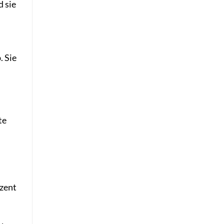
d sie
. Sie
te
uzent