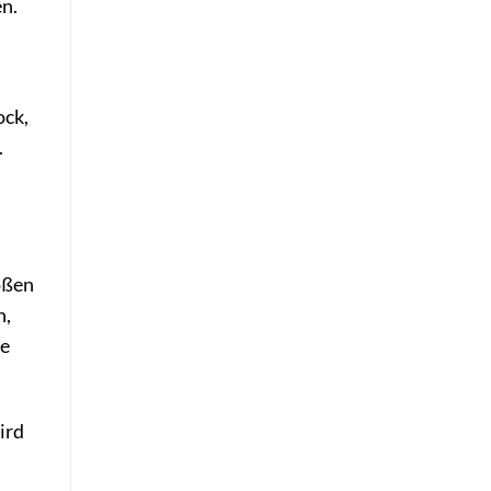
n.
ock,
.
oßen
n,
ie
ird