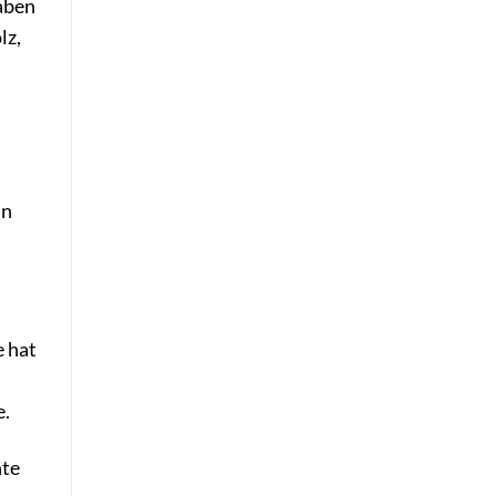
haben
lz,
ln
e hat
e.
hte