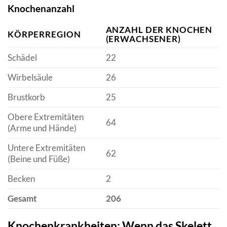
Knochenanzahl
ANZAHL DER KNOCHEN
KÖRPERREGION
(ERWACHSENER)
Schädel
22
Wirbelsäule
26
Brustkorb
25
Obere Extremitäten
64
(Arme und Hände)
Untere Extremitäten
62
(Beine und Füße)
Becken
2
Gesamt
206
Knochenkrankheiten: Wenn das Skelett