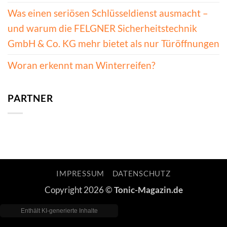
Was einen seriösen Schlüsseldienst ausmacht –
und warum die FELGNER Sicherheitstechnik
GmbH & Co. KG mehr bietet als nur Türöffnungen
Woran erkennt man Winterreifen?
PARTNER
IMPRESSUM
DATENSCHUTZ
Copyright 2026 ©
Tonic-Magazin.de